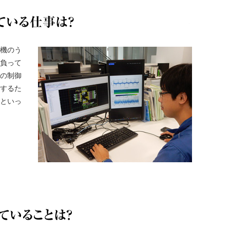
現在、手が
機のう
負って
の制御
するた
といっ
業務で挑戦