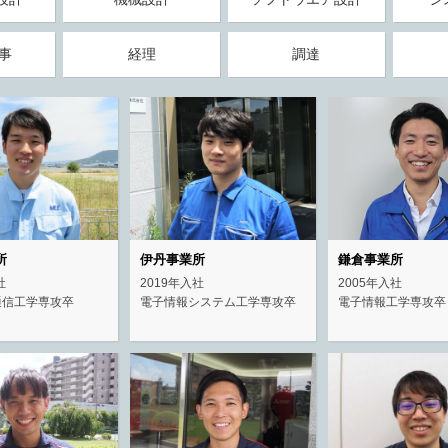
事
経理
調達
所
伊丹事業所
鎌倉事業所
社
2019年入社
2005年入社
通信工学専攻卒
電子情報システム工学専攻卒
電子情報工学専攻卒