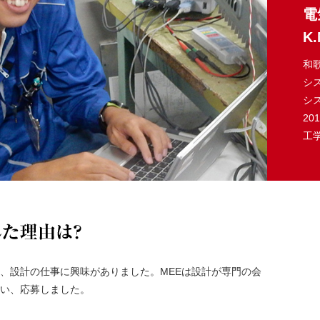
電
K.
和
シ
シ
20
工
MEEに入社
、設計の仕事に興味がありました。MEEは設計が専門の会
い、応募しました。