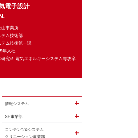
気電子設計
N.
歌山事業所
ステム技術部
ステム技術第一課
15年入社
学研究科 電気エネルギーシステム専攻卒
した理由は？
情報システム
SE事業部
コンテンツ&システム
クリエーション事業部