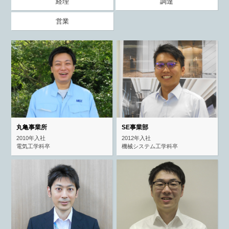
経理
調達
営業
丸亀事業所
SE事業部
2010年入社
2012年入社
電気工学科卒
機械システム工学科卒