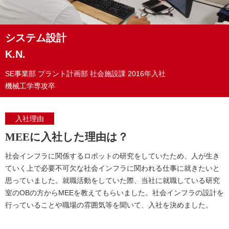
システム設計
K.N.
SE事業部 プラント計画部
社会施設課
2016年入社
機械工学専攻卒
入社理由
MEEに入社した理由は？
社会インフラに関係するロボットの研究をしていたため、人が生き
ていく上で必要不可欠な社会インフラに関われる仕事に就きたいと
思っていました。就職活動をしていた際、当社に就職している研究
室のOBの方からMEEを教えてもらいました。社会インフラの設計を
行っていることや職場の雰囲気等を聞いて、入社を決めました。