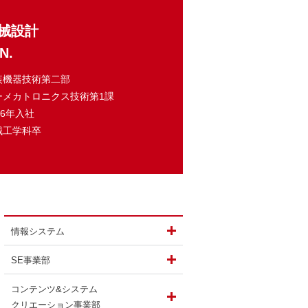
械設計
N.
装機器技術第二部
ーメカトロニクス技術第1課
16年入社
械工学科卒
した理由は？
情報システム
SE事業部
コンテンツ&システム
クリエーション事業部