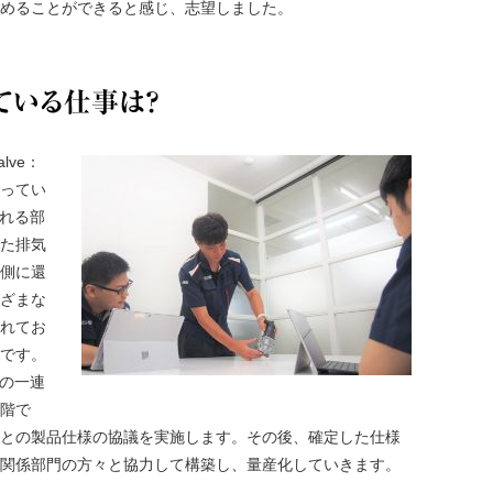
めることができると感じ、志望しました。
現在、手が
Valve：
ってい
される部
た排気
側に還
ざまな
れてお
です。
での一連
階で
との製品仕様の協議を実施します。その後、確定した仕様
関係部門の方々と協力して構築し、量産化していきます。