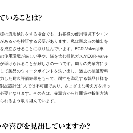
業務で挑戦
様の流用検討をする場合でも、お客様の使用環境下やエン
があるかを検証する必要があります。私は懸念点の抽出を
成立させることに取り組んでいます。EGR-Valveは車
使用環境が厳しい事や、煤を含む排気ガスがEGR-Valve
が挙げられることが難しさの一つです。周りの先輩方にサ
して製品のウィークポイントを洗い出し、過去の検証資料
力した耐久評価結果をもって、耐性を満足する製品仕様を
製品設計は1人では不可能であり、さまざまな考え方を持っ
必要となります。その点は、先輩方から打開策や折衝方法
られるよう取り組んでいます。
どこにやり