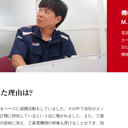
機
M.
電
カ
20
機
MEEに入社
をベースに就職活動をしていました。その中で当社がエン
計職に特化しているという点に魅かれました。また、三菱
の技術に加え、三菱電機側の研修も受けることができ、知