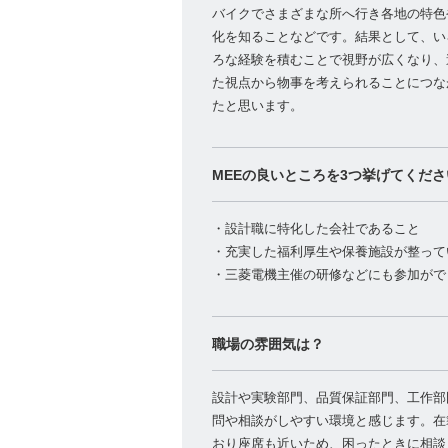
バイクでさまざまな所へ行き各地の特色
化を知ることなどです。結果として、い
ろな経験を積むことで視野が広くなり、
た視点から物事を考えられることにつな
たと思います。
MEEの良いところを3つ挙げてくださ
・設計職に特化した会社であること
・充実した福利厚生や保養施設が整って
・三菱電機主催の研修などにも参加がで
職場の雰囲気は？
設計や実験部門、品質保証部門、工作部
問や相談がしやすい環境と感じます。在
おり座席も近いため、困ったときに相談