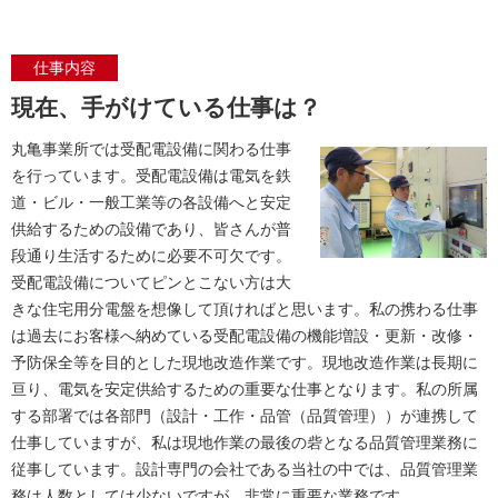
仕事内容
現在、手がけている仕事は？
丸亀事業所では受配電設備に関わる仕事
を行っています。受配電設備は電気を鉄
道・ビル・一般工業等の各設備へと安定
供給するための設備であり、皆さんが普
段通り生活するために必要不可欠です。
受配電設備についてピンとこない方は大
きな住宅用分電盤を想像して頂ければと思います。私の携わる仕事
は過去にお客様へ納めている受配電設備の機能増設・更新・改修・
予防保全等を目的とした現地改造作業です。現地改造作業は長期に
亘り、電気を安定供給するための重要な仕事となります。私の所属
する部署では各部門（設計・工作・品管（品質管理））が連携して
仕事していますが、私は現地作業の最後の砦となる品質管理業務に
従事しています。設計専門の会社である当社の中では、品質管理業
務は人数としては少ないですが、非常に重要な業務です。