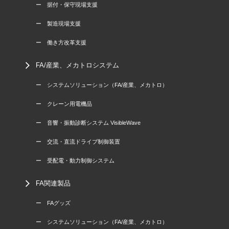
ー 据付・保守現場支援
ー 製造現場支援
ー 働き方改革支援
FA/産業、メカトロシステム
ー システムソリューション（FA/産業、メカトロ）
ー クレーン用電機品
ー 音響・振動診断システム VisibleWave
ー 交流・直流ドライブ制御装置
ー 受配電・動力制御システム
FA関連製品
ー FAグッズ
ー システムソリューション（FA/産業、メカトロ）