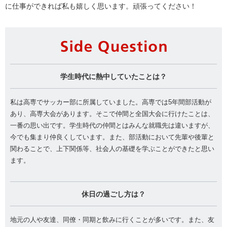
に仕事ができれば私も嬉しく思います。頑張ってください！
Si
学生時代に熱中していたことは？
私は高専でサッカー部に所属していました。高専では5年間部活動が
あり、高専大会があります。そこで仲間と全国大会に行けたことは、
一番の思い出です。学生時代の仲間とはみんな就職先は違いますが、
今でも集まり仲良くしています。また、部活動において先輩や後輩と
関わることで、上下関係等、社会人の基礎を学ぶことができたと思い
ます。
休日の過ごし方は？
地元の人や友達、同僚・同期と飲みに行くことが多いです。また、友