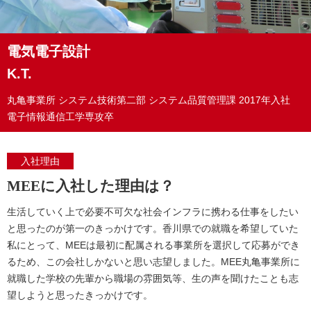
電気電子設計
K.T.
丸亀事業所
システム技術第二部
システム品質管理課
2017年入社
電子情報通信工学専攻卒
入社理由
MEEに入社した理由は？
生活していく上で必要不可欠な社会インフラに携わる仕事をしたい
と思ったのが第一のきっかけです。香川県での就職を希望していた
私にとって、MEEは最初に配属される事業所を選択して応募ができ
るため、この会社しかないと思い志望しました。MEE丸亀事業所に
就職した学校の先輩から職場の雰囲気等、生の声を聞けたことも志
望しようと思ったきっかけです。