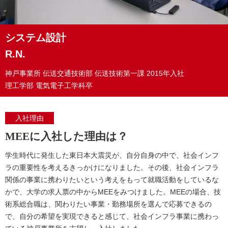
システム設計
R.N.
神戸事業所
伝送交通技術部 伝送技術第一課
2015年入社
理工学部 電気電子工学科卒
入社理由
MEEに入社した理由は？
学生時代に発生した東日本大震災が、自分自身の中で、社会インフ
ラの重要性を考えるきっかけになりました。その後、社会インフラ
関係の事業に携わりたいという考えをもって就職活動をしているな
かで、大学の求人票の中からMEEをみつけました。MEEの場合、技
術系総合職は、関わりたい事業・勤務場所を選んで応募できるの
で、自分の希望を実現できると感じて、社会インフラ事業に携わっ