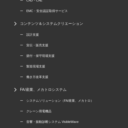
ー CAD・CAE
ー EMC・安全認証取得サービス
コンテンツ＆システムクリエーション
ー 設計支援
ー 宣伝・販売支援
ー 据付・保守現場支援
ー 製造現場支援
ー 働き方改革支援
FA/産業、メカトロシステム
ー システムソリューション（FA/産業、メカトロ）
ー クレーン用電機品
ー 音響・振動診断システム VisibleWave