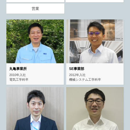
営業
丸亀事業所
SE事業部
2010年入社
2012年入社
電気工学科卒
機械システム工学科卒