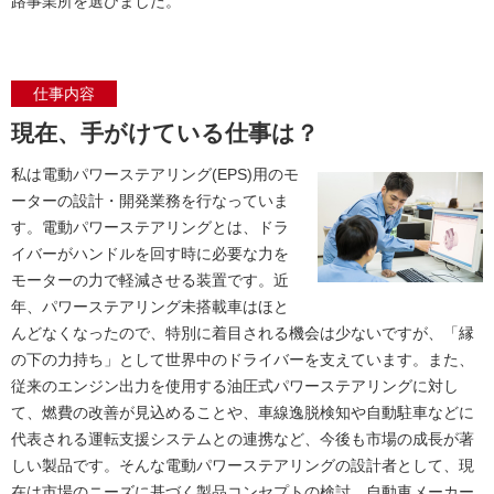
路事業所を選びました。
仕事内容
現在、手がけている仕事は？
私は電動パワーステアリング(EPS)用のモ
ーターの設計・開発業務を行なっていま
す。電動パワーステアリングとは、ドラ
イバーがハンドルを回す時に必要な力を
モーターの力で軽減させる装置です。近
年、パワーステアリング未搭載車はほと
んどなくなったので、特別に着目される機会は少ないですが、「縁
の下の力持ち」として世界中のドライバーを支えています。また、
従来のエンジン出力を使用する油圧式パワーステアリングに対し
て、燃費の改善が見込めることや、車線逸脱検知や自動駐車などに
代表される運転支援システムとの連携など、今後も市場の成長が著
しい製品です。そんな電動パワーステアリングの設計者として、現
在は市場のニーズに基づく製品コンセプトの検討、自動車メーカー