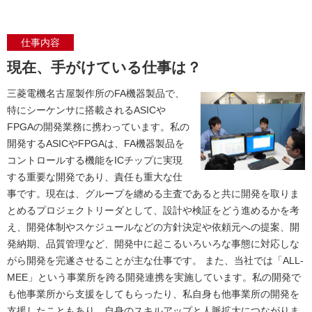
仕事内容
現在、手がけている仕事は？
三菱電機名古屋製作所のFA機器製品で、
特にシーケンサに搭載されるASICや
FPGAの開発業務に携わっています。私の
開発するASICやFPGAは、FA機器製品を
コントロールする機能をICチップに実現
する重要な開発であり、責任も重大な仕
事です。現在は、グループを纏める主査であると共に開発を取りま
とめるプロジェクトリーダとして、設計や検証をどう進めるかを考
え、開発体制やスケジュールなどの方針決定や依頼元への提案、開
発納期、品質管理など、開発中に起こるいろいろな事態に対応しな
がら開発を完遂させることが主な仕事です。 また、当社では「ALL-
MEE」という事業所を跨る開発連携を実施しています。私の開発で
も他事業所から支援をしてもらったり、私自身も他事業所の開発を
支援したこともあり、自身のスキルアップと人脈拡大につながりま