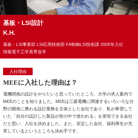
基板・LSI設計
K.H.
基板・LSI事業部
LSI応用技術部 FA制御LSI技術課
2005年入社
情報電子工学系専攻卒
入社理由
MEEに入社した理由は？
電機関係の設計をやりたいと思っていたところ、大学の求人案内で
MEEのことを知りました。MEEは三菱電機に関連するいろいろな分
野の開発に携わる設計業務を主体とした会社であり、私が希望して
いた「自分の設計した製品が世の中で使われる」を実現できる会社
だと思い、入社を決めました。また、安定した会社、福利厚生が充
実しているというところも決め手です。