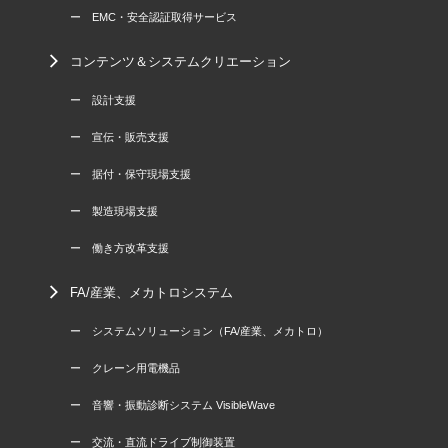
ー EMC・安全認証取得サービス
コンテンツ＆システムクリエーション
ー 設計支援
ー 宣伝・販売支援
ー 据付・保守現場支援
ー 製造現場支援
ー 働き方改革支援
FA/産業、メカトロシステム
ー システムソリューション（FA/産業、メカトロ）
ー クレーン用電機品
ー 音響・振動診断システム VisibleWave
ー 交流・直流ドライブ制御装置