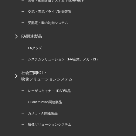
ー 音響・振動診断システム VisibleWave
ー 交流・直流ドライブ制御装置
ー 受配電・動力制御システム
FA関連製品
ー FAグッズ
ー システムソリューション（FA/産業、メカトロ）
社会空間ICT・
映像ソリューションシステム
ー レーザスキャナ・LiDAR製品
ー i-Construction関連製品
ー カメラ・AI関連製品
ー 映像ソリューションシステム