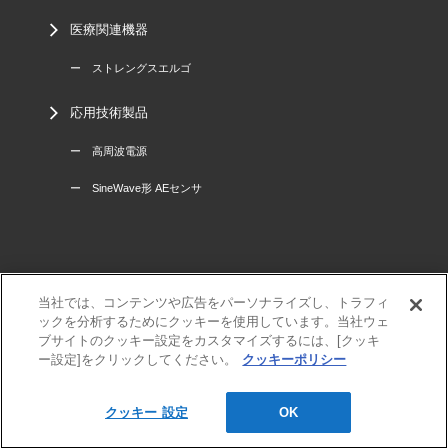
医療関連機器
ー ストレングスエルゴ
応用技術製品
ー 高周波電源
ー SineWave形 AEセンサ
当社では、コンテンツや広告をパーソナライズし、トラフィ
三菱電機
ックを分析するためにクッキーを使用しています。当社ウェ
利用規程
ブサイトのクッキー設定をカスタマイズするには、[クッキ
個人情報保護方針
ー設定]をクリックしてください。
クッキーポリシー
サイトマップ
クッキー 設定
OK
© MITSUBISHI ELECTRIC ENGINEERING Co., Ltd.