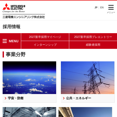
このページの本文へ
JP
EN
メニュー
採用情報
2027新卒採用マイペ―ジ
2027新卒採用プレエントリー
インターンシップ
経験者採用
事業分野
宇宙・防衛
公共・エネルギー