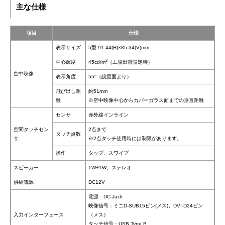
主な仕様
項目
仕様
表示サイズ
5型 91.44(H)×85.34(V)mm
2
中心輝度
45cd/m
（工場出荷設定時）
空中映像
表示角度
55°（設置面より）
飛び出し距
約51mm
離
※空中映像中心からカバーガラス面までの垂直距離
センサ
赤外線インライン
空間タッチセン
2点まで
タッチ点数
サ
※2点タッチ使用時には制限があります。
操作
タップ、スワイプ
スピーカー
1W+1W、ステレオ
供給電源
DC12V
電源：DC-Jack
映像信号：ミニD-SUB15ピン(メス)、DVI-D24ピン
入力インターフェース
（メス）
タッチ信号：USB Type B