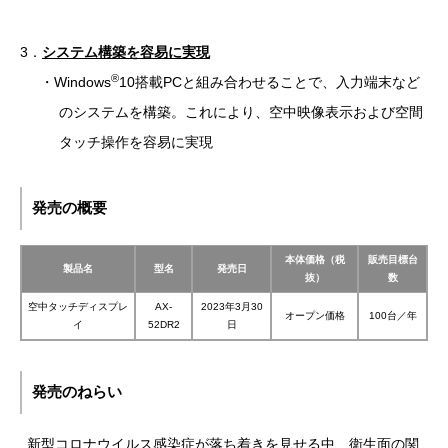
3．
システム構築を容易に実現
®
・Windows
10搭載PCと組み合わせることで、入力端末など
のシステムを構築。これにより、空中映像表示および空間
タッチ操作を容易に実現
発売の概要
本体価格（税
販売目標台
製品名
型名
発売日
抜）
数
空中タッチディスプレ
AX-
2023年3月30
オープン価格
100台／年
イ
52DR2
日
発売のねらい
新型コロナウイルス感染症が落ち着きを見せる中、衛生面の関