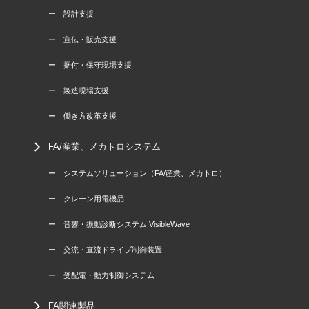
ー 設計支援
ー 宣伝・販売支援
ー 据付・保守現場支援
ー 製造現場支援
ー 働き方改革支援
FA/産業、メカトロシステム
ー システムソリューション（FA/産業、メカトロ）
ー クレーン用電機品
ー 音響・振動診断システム VisibleWave
ー 交流・直流ドライブ制御装置
ー 受配電・動力制御システム
FA関連製品