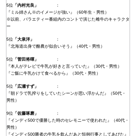
5位
「内村光良」
：
『ミル姉さん※のイメージが強い』（60年生・男性）
※以前、バラエティー番組内のコントで演じた雌牛のキャラクタ
ー
5位
「大泉洋」
：
『北海道出身で酪農が似合いそう』（40代・男性）
5位
「菅田将暉」
：
『本人がテレビで牛乳が好きと言っていた』（30代・男性）
『ご飯に牛乳かけて食べるから』（30代・男性）
5位
「広瀬すず」
：
『朝ドラで乳搾りをしていたシーンが思い浮かんだ』（50代・
男性）
9位
「佐藤琢磨」
：
『インディ500で優勝した時のセレモニーで使われた』（40代・
男性）
『インディ500勝者の牛乳を飲んだあと恒例行事としてあびた』