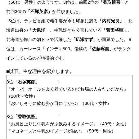
（60代・男性）のようです。3位は、前回2位の
「香取慎吾」
と
前回3位の
「石塚英彦」
が並びました。
5位は、テレビ番組で雌牛姿が今も印象に残る
「内村光良」
、北
海道出身の
「大泉洋」
、牛乳好きを公言している
「菅田将暉」
、
北海道が舞台の朝ドラで活躍した
「広瀬すず」
が同票でした。９
位は、カーレース「インディ500」優勝の
「佐藤琢磨」
がランク
インしているのが特徴的です。
■以下、主な理由を紹介します。
3位
「石塚英彦」
：
『オーバーオールをよく着ているので牧場の人みたいだから』
（20代・女性）
『おいしそうに飲む姿が目にうかぶ』（30代・女性）
3位
「香取慎吾」
：
『お風呂上りに牛乳をがぶ飲みするイメージ』（40代・女性）
『マヨネーズと牛乳のイメージが強い』（50代・男性）