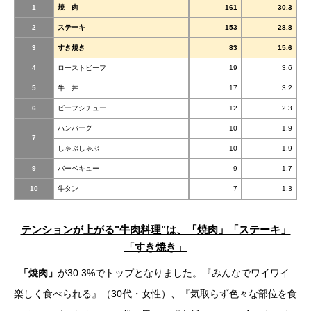
1
焼 肉
161
30.3
2
ステーキ
153
28.8
3
すき焼き
83
15.6
4
ローストビーフ
19
3.6
5
牛 丼
17
3.2
6
ビーフシチュー
12
2.3
ハンバーグ
10
1.9
7
しゃぶしゃぶ
10
1.9
9
バーベキュー
9
1.7
10
牛タン
7
1.3
テンションが上がる"牛肉料理"は、「焼肉」「ステーキ」
「すき焼き」
「焼肉」
が30.3%でトップとなりました。『みんなでワイワイ
楽しく食べられる』（30代・女性）、『気取らず色々な部位を食