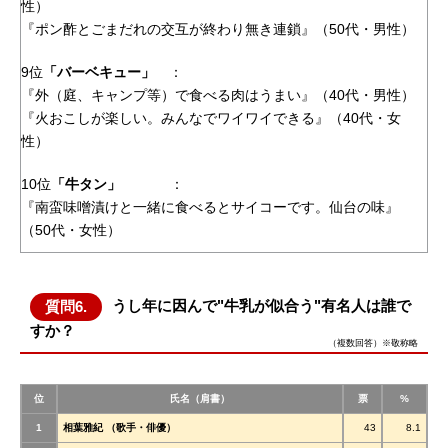
性）
『ポン酢とごまだれの交互が終わり無き連鎖』（50代・男性）
9位
「バーベキュー」
：
『外（庭、キャンプ等）で食べる肉はうまい』（40代・男性）
『火おこしが楽しい。みんなでワイワイできる』（40代・女
性）
10位
「牛タン」
：
『南蛮味噌漬けと一緒に食べるとサイコーです。仙台の味』
（50代・女性）
うし年に因んで"牛乳が似合う"有名人は誰で
質問6.
すか？
（複数回答）※敬称略
位
氏名（肩書）
票
%
1
相葉雅紀
（歌手・俳優）
43
8.1