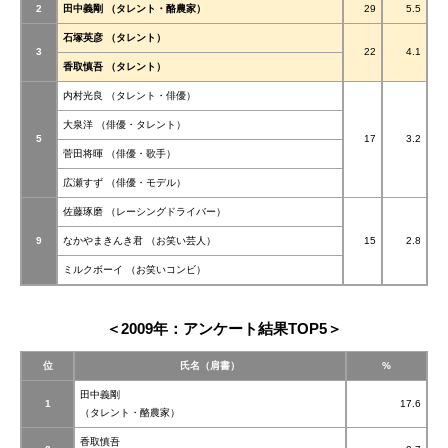
2
田中義剛
（タレント・酪農家）
29
5.5
石塚英彦
（タレント）
3
22
4.1
香取慎吾
（タレント）
内村光良
（タレント・俳優）
大泉洋
（俳優・タレント）
5
17
3.2
菅田将暉
（俳優・歌手）
広瀬すず
（俳優・モデル）
佐藤琢磨
（レーシングドライバー）
9
なかやまきんき君
（お笑い芸人）
15
2.8
ミルクボーイ
（お笑いコンビ）
＜2009年：アンケート結果TOP5＞
位
氏名（肩書）
%
田中義剛
1
17.6
（タレント・酪農家）
香取慎吾