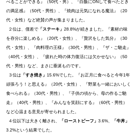
べることができる』（50代・男）、『白飯にONして食べたとき
の満足感』（50代・男性）、『焼肉は元気になれる魔法』（20
代・女性）など絶賛の声が集まりました。
２位は、僅差で
「ステーキ」
28.8%が続きました。『素材の味
を存分に楽しめる』（20代・女性）、『贅沢をした気分』（30
代・女性）、『肉料理の王様』（30代・男性）、『ザ・ご馳走』
（40代・女性）、『疲れた時の体力復活には欠かせない』（50
代・男性）など、まさに垂涎ものです。
３位は
「すき焼き」
15.6%でした。『お正月に食べると今年1年
頑張ろう！と思える』（20代・女性）、『野菜も一緒においしく
食べられる』（30代・男性）、『子供の頃から、母の作るご馳
走』（40代・男性）、『みんなを笑顔にする』（60代・男性）
など心温まる意見が寄せられました。
４位以下は大きく離され、
「ローストビーフ」
3.6%、
「牛丼」
3.2%という結果でした。