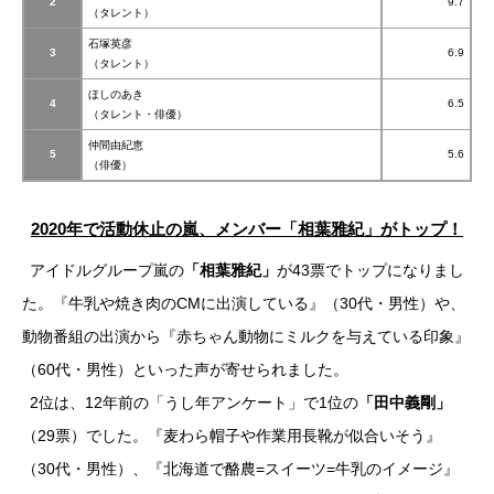
2
9.7
（タレント）
石塚英彦
3
6.9
（タレント）
ほしのあき
4
6.5
（タレント・俳優）
仲間由紀恵
5
5.6
（俳優）
2020年で活動休止の嵐、メンバー「相葉雅紀」がトップ！
アイドルグループ嵐の
「相葉雅紀」
が43票でトップになりまし
た。『牛乳や焼き肉のCMに出演している』（30代・男性）や、
動物番組の出演から『赤ちゃん動物にミルクを与えている印象』
（60代・男性）といった声が寄せられました。
2位は、12年前の「うし年アンケート」で1位の
「田中義剛」
（29票）でした。『麦わら帽子や作業用長靴が似合いそう』
（30代・男性）、『北海道で酪農=スイーツ=牛乳のイメージ』