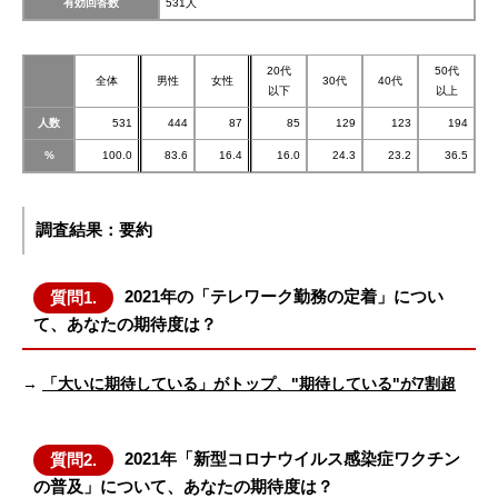
有効回答数
531人
20代
50代
全体
男性
女性
30代
40代
以下
以上
人数
531
444
87
85
129
123
194
%
100.0
83.6
16.4
16.0
24.3
23.2
36.5
調査結果：要約
2021年の「テレワーク勤務の定着」につい
質問1.
て、あなたの期待度は？
→
「大いに期待している」がトップ、"期待している"が7割超
2021年「新型コロナウイルス感染症ワクチン
質問2.
の普及」について、あなたの期待度は？