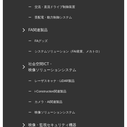
ー 交流・直流ドライブ制御装置
ー 受配電・動力制御システム
FA関連製品
ー FAグッズ
ー システムソリューション（FA/産業、メカトロ）
社会空間ICT・
映像ソリューションシステム
ー レーザスキャナ・LiDAR製品
ー i-Construction関連製品
ー カメラ・AI関連製品
ー 映像ソリューションシステム
映像・監視セキュリティ機器