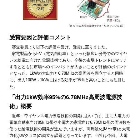
受賞要因と評価コメント
審査委員より以下の評価を受け、受賞に至りました。
家電製品からEV（電気自動車）といった幅広い分野でのワイヤ
レス給電に向けた電源技術であり、今後の市場トレンドにマッチ
するとともに市場へのインパクトが大きいことが評価のポイント
となった。1kWの大出力と6.78MHzの高周波を両立すると同時
に、出力100W～1kWにおける効率が95％と高いことにも注目し
た。
「出力1kW効率95%の6.78MHz高周波電源技
術」概要
近年、ワイヤレス電力伝送技術の開発においては、主に大電力の
電気自動車向け85kHz帯や小電力の家電向け6.78MHz帯の周波数を
使った給電技術の開発が進んでいますが、高周波化(MHz帯)と大電
力化(kWクラス)の両立が課題となっています。当社は今回、大電