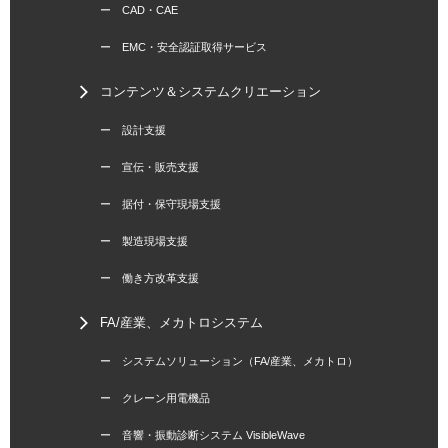
ー CAD・CAE
ー EMC・安全認証取得サービス
コンテンツ＆システムクリエーション
ー 設計支援
ー 宣伝・販売支援
ー 据付・保守現場支援
ー 製造現場支援
ー 働き方改革支援
FA/産業、メカトロシステム
ー システムソリューション（FA/産業、メカトロ）
ー クレーン用電機品
ー 音響・振動診断システム VisibleWave