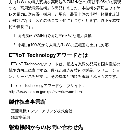
力（1kW）の電力変換を高周波(6.78MHz)かつ高効率(95％)で実現
する「高周波電源技術」を開発しました。本技術を高周波ワイヤ
レス電力伝送装置へ採用した場合、装置全体の小型・軽量化設計
が可能になり、装置の低コスト化にもつながります。以下が本技
術の特長です。
高周波(6.78MHz)で高効率(95％)な電力変換
小電力(100W)から大電力(1kW)の広範囲な出力に対応
ET/IoT Technologyアワードとは
ET/IoT Technologyアワードは、組込み業界の発展と国内産業の
競争力向上に寄与する、優れた組込み技術や製品、ソリューショ
ン、サービスを発掘し、その成果と功績を表彰されるものです。
ET/IoT Technologyアワードウェブサイト：
http://www.jasa.or.jp/expo/event/award.html
製作担当事業所
三菱電機エンジニアリング株式会社
鎌倉事業所
報道機関からのお問い合わせ先