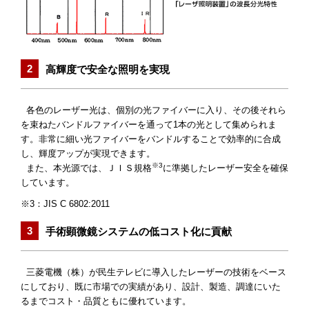
高輝度で安全な照明を実現
各色のレーザー光は、個別の光ファイバーに入り、その後それら
を束ねたバンドルファイバーを通って1本の光として集められま
す。非常に細い光ファイバーをバンドルすることで効率的に合成
し、輝度アップが実現できます。
※3
また、本光源では、ＪＩＳ規格
に準拠したレーザー安全を確保
しています。
※3：JIS C 6802:2011
手術顕微鏡システムの低コスト化に貢献
三菱電機（株）が民生テレビに導入したレーザーの技術をベース
にしており、既に市場での実績があり、設計、製造、調達にいた
るまでコスト・品質ともに優れています。