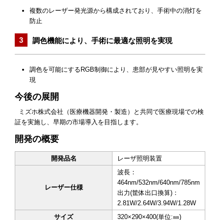
複数のレーザー発光源から構成されており、手術中の消灯を
防止
調色機能により、手術に最適な照明を実現
調色を可能にするRGB制御により、患部が見やすい照明を実
現
今後の展開
ミズホ株式会社（医療機器開発・製造）と共同で医療現場での検
証を実施し、早期の市場導入を目指します。
開発の概要
開発品名
レーザ照明装置
波長：
464nm/532nm/640nm/785nm
レーザー仕様
出力(筐体出口換算)：
2.81W/2.64W/3.94W/1.28W
サイズ
320×290×400(単位:㎜)