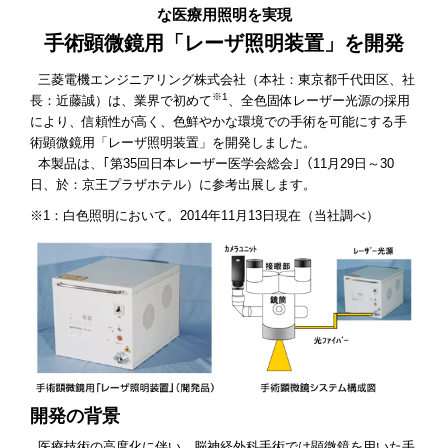
な医療用照明を実現
手術顕微鏡用「レーザ照明装置」を開発
三菱電機エンジニアリング株式会社（本社：東京都千代田区、社
※1
長：近藤誠）は、業界で初めて
、全色固体レーザー光源の採用
により、信頼性が高く、色鮮やかな環境での手術を可能にする手
術顕微鏡用「レーザ照明装置」を開発しました。
本製品は、｢第35回日本レーザー医学会総会｣（11月29日～30
日、於：京王プラザホテル）に参考出展します。
※1：白色照明において。2014年11月13日現在（当社調べ）
開発の背景
医療技術の高度化に伴い、脳神経外科手術では顕微鏡を用いた手