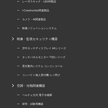
ー レーザスキャナ・LiDAR製品
ー i-Construction関連製品
ー カメラ・AI関連製品
ー 映像ソリューションシステム
映像・監視セキュリティ機器
ー 空中タッチディスプレイ AXシリーズ
ー タッチパネルモニター TSDシリーズ
ー 受付案内システム コンコンコール
ー コンパクト無人受付機 らく呼び
空調・冷熱関連機器
ー ペルチェ方式 電子冷蔵庫
ー 研究・試験用機器