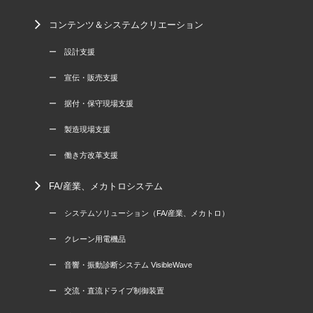
コンテンツ＆システムクリエーション
ー 設計支援
ー 宣伝・販売支援
ー 据付・保守現場支援
ー 製造現場支援
ー 働き方改革支援
FA/産業、メカトロシステム
ー システムソリューション（FA/産業、メカトロ）
ー クレーン用電機品
ー 音響・振動診断システム VisibleWave
ー 交流・直流ドライブ制御装置