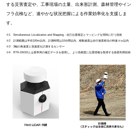
する災害査定や、工事現場の土量、出来形計測、森林管理やイン
フラ点検など、速やかな状況把握による作業効率化を支援しま
す。
※1 Simultaneous Localization and Mapping：自己位置推定とマッピングを同時に行う技術
※2 計測範囲は半径100m以内。計測時間は10分間以内。移動速度は歩行速度相当の時速４㎞以内
※3 3軸の角速度と加速度を計測するセンサー
※4 RTK-GNSSとは基準局の補正データを使用し、より高精度に位置情報を取得する衛星利用技術