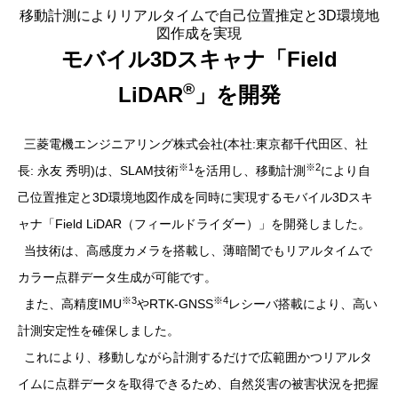
移動計測によりリアルタイムで自己位置推定と3D環境地
図作成を実現
モバイル3Dスキャナ「Field
®
LiDAR
」を開発
三菱電機エンジニアリング株式会社(本社:東京都千代田区、社
※1
※2
長: 永友 秀明)は、SLAM技術
を活用し、移動計測
により自
己位置推定と3D環境地図作成を同時に実現するモバイル3Dスキ
ャナ「Field LiDAR（フィールドライダー）」を開発しました。
当技術は、高感度カメラを搭載し、薄暗闇でもリアルタイムで
カラー点群データ生成が可能です。
※3
※4
また、高精度IMU
やRTK-GNSS
レシーバ搭載により、高い
計測安定性を確保しました。
これにより、移動しながら計測するだけで広範囲かつリアルタ
イムに点群データを取得できるため、自然災害の被害状況を把握