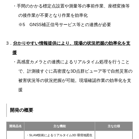
・手間のかかる標定点設置や測量等の事前作業、座標変換等
の後作業が不要となり作業を効率化
※5 GNSS補正信号サービス等との連携が必要
3．
分かりやすい情報提供により、現場の状況把握の効率化を支
援
・高感度カメラとの連携によるリアルタイム処理を行うこと
で、計測後すぐに高密度な3D点群ビューア等で自然災害の
被害状況等の状況把握が可能。現場確認作業の効率化を支
援
開発の概要
開発品名
主な機能
主な仕様
・SLAM技術によるリアルタイム3D 環境地図生