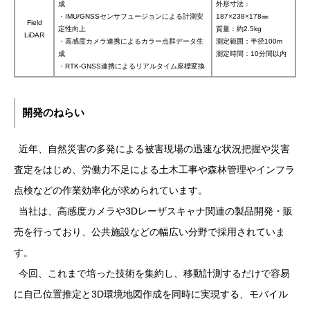
成
外形寸法：
・IMU/GNSSセンサフュージョンによる計測安
187×238×178㎜
Field
定性向上
質量：約2.5kg
LiDAR
・高感度カメラ連携によるカラー点群データ生
測定範囲：半径100m
成
測定時間：10分間以内
・RTK-GNSS連携によるリアルタイム座標変換
開発のねらい
近年、自然災害の多発による被害現場の迅速な状況把握や災害
査定をはじめ、労働力不足による土木工事や森林管理やインフラ
点検などの作業効率化が求められています。
当社は、高感度カメラや3Dレーザスキャナ関連の製品開発・販
売を行っており、公共施設などの幅広い分野で採用されていま
す。
今回、これまで培った技術を集約し、移動計測するだけで容易
に自己位置推定と3D環境地図作成を同時に実現する、モバイル