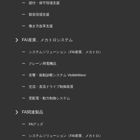
ー 据付・保守現場支援
ー 製造現場支援
ー 働き方改革支援
FA/産業、メカトロシステム
ー システムソリューション（FA/産業、メカトロ）
ー クレーン用電機品
ー 音響・振動診断システム VisibleWave
ー 交流・直流ドライブ制御装置
ー 受配電・動力制御システム
FA関連製品
ー FAグッズ
ー システムソリューション（FA/産業、メカトロ）