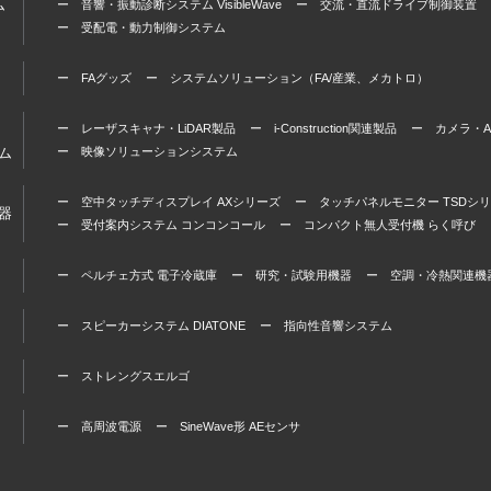
ム
ー 音響・振動診断システム VisibleWave
ー 交流・直流ドライブ制御装置
ー 受配電・動力制御システム
ー FAグッズ
ー システムソリューション（FA/産業、メカトロ）
ー レーザスキャナ・LiDAR製品
ー i-Construction関連製品
ー カメラ・A
ム
ー 映像ソリューションシステム
ー 空中タッチディスプレイ AXシリーズ
ー タッチパネルモニター TSDシ
器
ー 受付案内システム コンコンコール
ー コンパクト無人受付機 らく呼び
ー ペルチェ方式 電子冷蔵庫
ー 研究・試験用機器
ー 空調・冷熱関連機
ー スピーカーシステム DIATONE
ー 指向性音響システム
ー ストレングスエルゴ
ー 高周波電源
ー SineWave形 AEセンサ