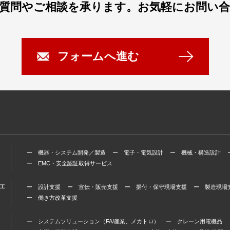
質問やご相談を承ります。
お気軽にお問い
フォームへ進む
ー 機器・システム開発／製造
ー 電子・電気設計
ー 機械・構造設計
ー EMC・安全認証取得サービス
エ
ー 設計支援
ー 宣伝・販売支援
ー 据付・保守現場支援
ー 製造現場
ー 働き方改革支援
ー システムソリューション（FA/産業、メカトロ）
ー クレーン用電機品