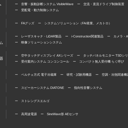
ム
ー 音響・振動診断システム VisibleWave
ー 交流・直流ドライブ制御装置
ー 受配電・動力制御システム
ー FAグッズ
ー システムソリューション（FA/産業、メカトロ）
ー レーザスキャナ・LiDAR製品
ー i-Construction関連製品
ー カメラ・A
ム
ー 映像ソリューションシステム
ー 空中タッチディスプレイ AXシリーズ
ー タッチパネルモニター TSDシ
器
ー 受付案内システム コンコンコール
ー コンパクト無人受付機 らく呼び
ー ペルチェ方式 電子冷蔵庫
ー 研究・試験用機器
ー 空調・冷熱関連機
ー スピーカーシステム DIATONE
ー 指向性音響システム
ー ストレングスエルゴ
ー 高周波電源
ー SineWave形 AEセンサ