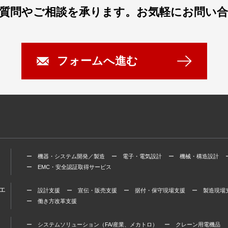
質問やご相談を承ります。
お気軽にお問い
フォームへ進む
ー 機器・システム開発／製造
ー 電子・電気設計
ー 機械・構造設計
ー EMC・安全認証取得サービス
エ
ー 設計支援
ー 宣伝・販売支援
ー 据付・保守現場支援
ー 製造現場
ー 働き方改革支援
ー システムソリューション（FA/産業、メカトロ）
ー クレーン用電機品