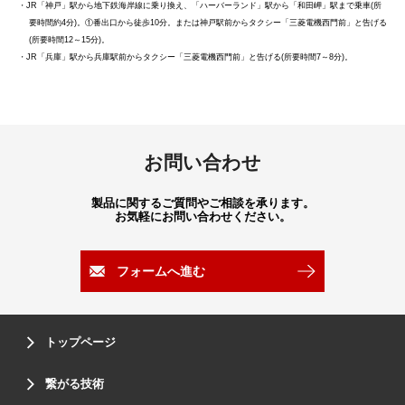
・JR「神戸」駅から地下鉄海岸線に乗り換え、「ハーバーランド」駅から「和田岬」駅まで乗車(所
要時間約4分)。①番出口から徒歩10分。または神戸駅前からタクシー「三菱電機西門前」と告げる
(所要時間12～15分)。
・JR「兵庫」駅から兵庫駅前からタクシー「三菱電機西門前」と告げる(所要時間7～8分)。
お問い合わせ
製品に関するご質問やご相談を承ります。
お気軽にお問い合わせください。
フォームへ進む
トップページ
繋がる技術