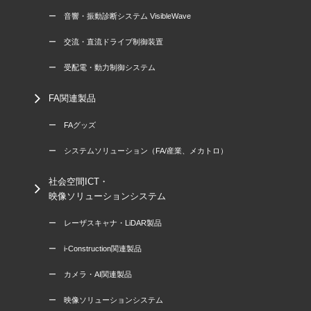
ー 音響・振動診断システム VisibleWave
ー 交流・直流ドライブ制御装置
ー 受配電・動力制御システム
FA関連製品
ー FAグッズ
ー システムソリューション（FA/産業、メカトロ）
社会空間ICT・
映像ソリューションシステム
ー レーザスキャナ・LiDAR製品
ー i-Construction関連製品
ー カメラ・AI関連製品
ー 映像ソリューションシステム