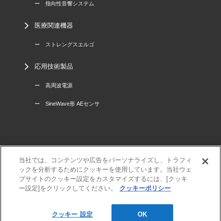
ー 指向性音響システム
医療関連機器
ー ストレングスエルゴ
応用技術製品
ー 高周波電源
ー SineWave形 AEセンサ
当社では、コンテンツや広告をパーソナライズし、トラフィ
三菱電機
ックを分析するためにクッキーを使用しています。当社ウェ
利用規程
ブサイトのクッキー設定をカスタマイズするには、[クッキ
個人情報保護方針
ー設定]をクリックしてください。
クッキーポリシー
サイトマップ
クッキー 設定
OK
© MITSUBISHI ELECTRIC ENGINEERING Co., Ltd.