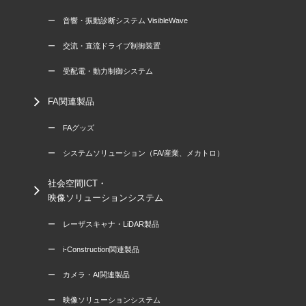
ー 音響・振動診断システム VisibleWave
ー 交流・直流ドライブ制御装置
ー 受配電・動力制御システム
FA関連製品
ー FAグッズ
ー システムソリューション（FA/産業、メカトロ）
社会空間ICT・
映像ソリューションシステム
ー レーザスキャナ・LiDAR製品
ー i-Construction関連製品
ー カメラ・AI関連製品
ー 映像ソリューションシステム