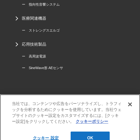
ー 指向性音響システム
医療関連機器
ー ストレングスエルゴ
応用技術製品
ー 高周波電源
ー SineWave形 AEセンサ
当社では、コンテンツや広告をパーソナライズし、トラフィ
三菱電機
ックを分析するためにクッキーを使用しています。当社ウェ
利用規程
ブサイトのクッキー設定をカスタマイズするには、[クッキ
個人情報保護方針
ー設定]をクリックしてください。
クッキーポリシー
サイトマップ
クッキー 設定
OK