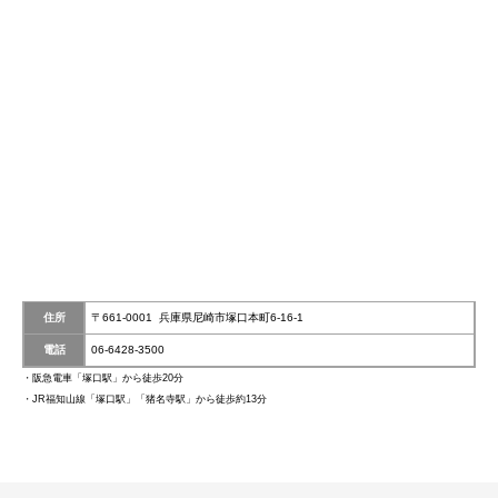
住所
〒661-0001 兵庫県尼崎市塚口本町6-16-1
電話
06-6428-3500
・阪急電車「塚口駅」から徒歩20分
・JR福知山線「塚口駅」「猪名寺駅」から徒歩約13分