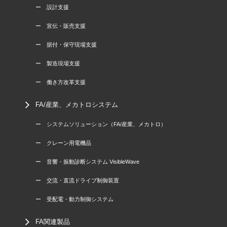
ー 設計支援
ー 宣伝・販売支援
ー 据付・保守現場支援
ー 製造現場支援
ー 働き方改革支援
FA/産業、メカトロシステム
ー システムソリューション（FA/産業、メカトロ）
ー クレーン用電機品
ー 音響・振動診断システム VisibleWave
ー 交流・直流ドライブ制御装置
ー 受配電・動力制御システム
FA関連製品