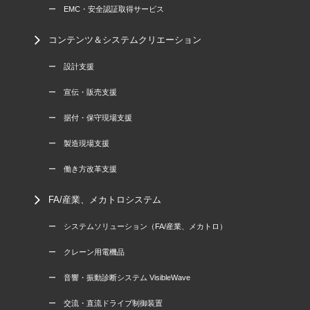
ー EMC・安全認証取得サービス
コンテンツ＆システムクリエーション
ー 設計支援
ー 宣伝・販売支援
ー 据付・保守現場支援
ー 製造現場支援
ー 働き方改革支援
FA/産業、メカトロシステム
ー システムソリューション（FA/産業、メカトロ）
ー クレーン用電機品
ー 音響・振動診断システム VisibleWave
ー 交流・直流ドライブ制御装置