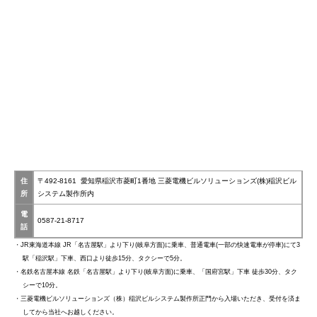
住
〒492-8161 愛知県稲沢市菱町1番地 三菱電機ビルソリューションズ(株)稲沢ビル
所
システム製作所内
電
0587-21-8717
話
・JR東海道本線 JR「名古屋駅」より下り(岐阜方面)に乗車、普通電車(一部の快速電車が停車)にて3
駅「稲沢駅」下車、西口より徒歩15分、タクシーで5分。
・名鉄名古屋本線 名鉄「名古屋駅」より下り(岐阜方面)に乗車、「国府宮駅」下車 徒歩30分、タク
シーで10分。
・三菱電機ビルソリューションズ（株）稲沢ビルシステム製作所正門から入場いただき、受付を済ま
してから当社へお越しください。