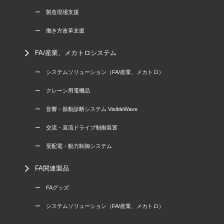
ー 製造現場支援
ー 働き方改革支援
FA/産業、メカトロシステム
ー システムソリューション（FA/産業、メカトロ）
ー クレーン用電機品
ー 音響・振動診断システム VisibleWave
ー 交流・直流ドライブ制御装置
ー 受配電・動力制御システム
FA関連製品
ー FAグッズ
ー システムソリューション（FA/産業、メカトロ）