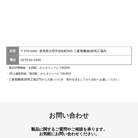
住所
〒370-0492 群馬県太田市岩松町800 三菱電機(株)群馬工場内
電話
0276-52-1000
・東武伊勢崎線「太田駅」からタクシーにて約20分
・JR上越新幹線「熊谷駅」からタクシーにて約40分
・三菱電機(株)群馬工場正門から入場いただき、受付を済ましてから当社へお越しください。
お問い合わせ
製品に関するご質問やご相談を承ります。
お気軽にお問い合わせください。